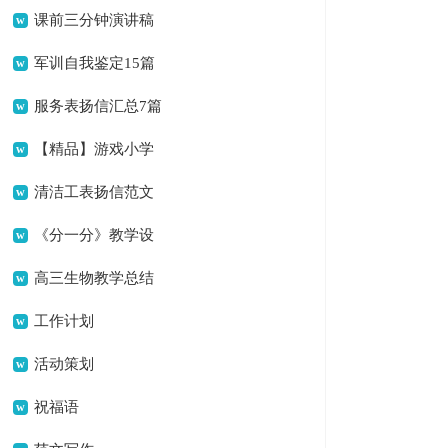
幼儿代表发言稿
课前三分钟演讲稿
军训自我鉴定15篇
服务表扬信汇总7篇
【精品】游戏小学
作文4篇
清洁工表扬信范文
集锦五篇
《分一分》教学设
计
高三生物教学总结
锦集八篇
工作计划
活动策划
祝福语