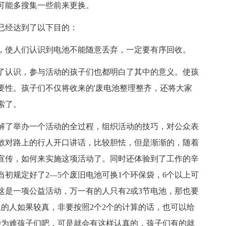
可能多搜集一些前来更换。
已经达到了以下目的：
，使人们认识到电池不能随意丢弃，一定要有序回收。
了认识，参与活动的孩子们也都明白了其中的意义。使孩
要性。孩子们不仅将收来的'废电池整理整齐，还将大家
索了。
解了举办一个活动的全过程，组织活动的技巧，对公众表
敢对路上的行人开口讲话，比较胆怯，但是渐渐的，随着
宣传，如何来实施这项活动了。同时还体验到了工作的辛
初规定好了2—5个废旧电池可换1个环保袋，6个以上可
这是一项公益活动，万一有的人只有2或3节电池，那也要
的人如果较真，非要按照2个2个的计算的话，也可以给
袋为难孩子们吧，可是就会有这样认真的，孩子们有的就