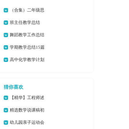
工作总结范文
（合集）二年级思
想品德教学计划11篇
班主任教学总结
舞蹈教学工作总结
15篇【优选】
学期教学总结15篇
（精品）
高中化学教学计划
范文
猜你喜欢
【精华】工程师述
职报告3篇
精选数学说课稿初
中锦集8篇
幼儿园亲子运动会