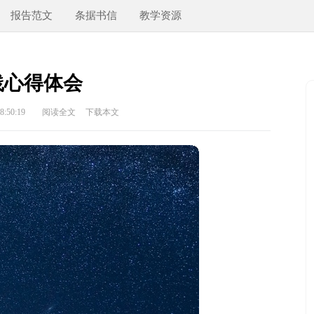
报告范文
条据书信
教学资源
践心得体会
:50:19
阅读全文
下载本文