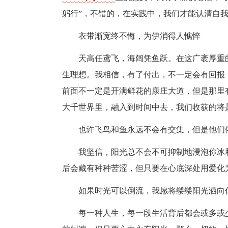
躬行”，不错的，在实践中，我们才能认清自
衣带渐宽终不悔，为伊消得人憔悴
天高任鸢飞，海阔凭鱼跃。在这广袤厚重
生理想。我相信，有了付出，不一定会有回报
前面不一定是开满鲜花的康庄大道，但是那里
大千世界里，融入到时间中去，我们收获的将
也许飞鸟和鱼永远不会有交集，但是他们
我坚信，阳光总不会不可抑制地浸泡你冰
后会藏有种种苦涩，但只要在心底深处用爱化
如果时光可以倒流，我愿将缕缕阳光洒向
每一种人生，每一段生活背后都会或多或