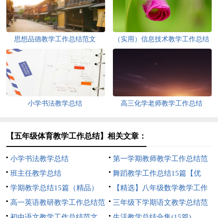
思想品德教学工作总结范文
（实用）信息技术教学工作总结
小学书法教学总结
高三化学老师教学工作总结
【五年级体育教学工作总结】相关文章：
小学书法教学总结
第一学期教师教学工作总结范
班主任教学总结
文
舞蹈教学工作总结15篇【优
学期教学总结15篇（精品）
选】
【精选】八年级数学教学工作
高一英语教研教学工作总结范
总结
三年级下学期语文教学总结范
文
初中语文教学工作总结范文
文
生活教学总结合集(15篇)