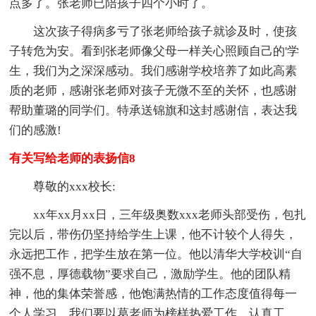
点多了。张老师已陪孩子四个小时了。
这次孩子得病多亏了张老师给孩子就诊及时，使孩
子转危为安。看到张老师像父母一样关心照顾自己的'学
生，我们为之深深感动。我们感谢学校培养了如此高素
质的老师，感谢张老师对孩子无微不至的关怀，也感谢
帮助董璐的同学们。特承送锦旗和这封感谢信，表达我
们的感激!
有关写给老师的表扬信8
尊敬的xxx校长:
xx年xx月xx日，三年级奥数xxx老师头部受伤，包扎
完以后，带伤仍坚持给学生上课，他不计较个人得失，
永远把工作，把学生放在第一位。他以清华大学校训“自
强不息，厚德载物”要求自己，激励学生。他的团队精
神，他的集体荣誉感，他饱满热情的工作态度值得每一
个人学习。我们要以葛老师为榜样热爱工作，认真工